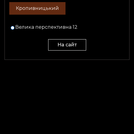
Кропивницький
Велика перспективна 12
Mane’s Club tattoo studio Відкриття!
26.03.2024
На сайт
Майстер-клас Віталія Бушлякова тема
“Стрижка Малет”
13.03.2024